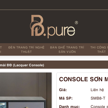
ẤT
ĐÈN TRANG TRÍ NGHỆ
BÀN GHẾ TRANG TRÍ
THI CÔNG 
I
THUẬT
SÂN VƯỜN
THẤT
mài ĐĐ (Lacquer Console)
CONSOLE SƠN 
Giá:
Liên hệ
Mã SP:
SMB8-T
Danh mục:
Console 