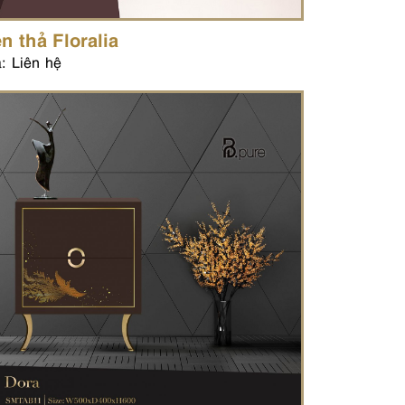
n thả Floralia
: Liên hệ