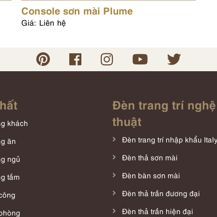
Console sơn mài Plume
Giá: Liên hệ
thất
Đèn trang trí nghệ
thuật
g khách
Đèn trang trí nhập khẩu Ital
g ăn
Đèn thả sơn mài
g ngủ
Đèn bàn sơn mài
g tắm
Đèn thả trần đương đại
công
Đèn thả trần hiện đại
phòng