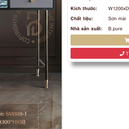
Kích thước:
W1200xD
Chất liệu:
Sơn mài
Nhà sản xuất:
B.pure
Tư