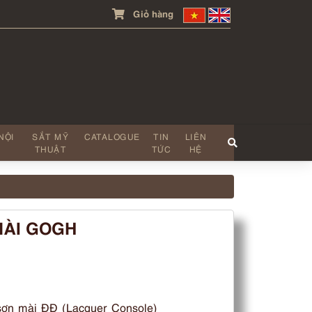
Giỏ hàng
NỘI
SẮT MỸ
CATALOGUE
TIN
LIÊN
THUẬT
TỨC
HỆ
MÀI GOGH
sơn mài ĐĐ (Lacquer Console)