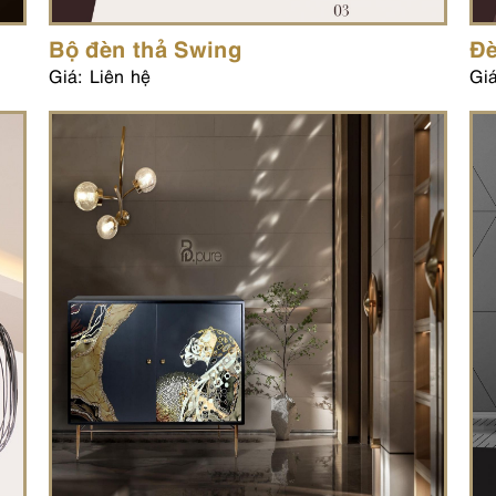
Bộ đèn thả Swing
Đè
Giá: Liên hệ
Giá