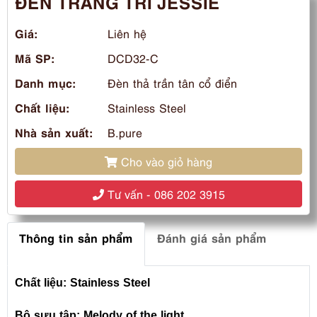
ĐÈN TRANG TRÍ JESSIE
Giá:
Liên hệ
Mã SP:
DCD32-C
Danh mục:
Đèn thả trần tân cổ điển
Chất liệu:
Stainless Steel
Nhà sản xuất:
B.pure
Cho vào giỏ hàng
Tư vấn - 086 202 3915
Thông tin sản phẩm
Đánh giá sản phẩm
Chất liệu: Stainless Steel
Bộ sưu tập: Melody of the light