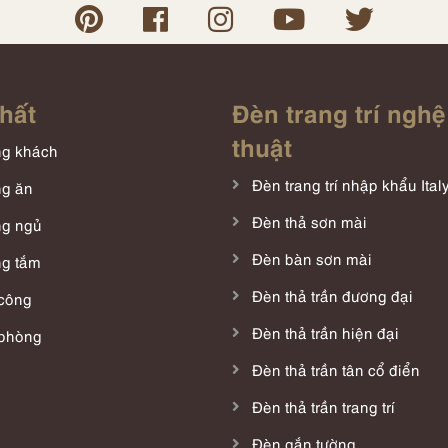
thất
Đèn trang trí nghệ
thuật
g khách
Đèn trang trí nhập khẩu Ital
g ăn
Đèn thả sơn mài
g ngủ
Đèn bàn sơn mài
g tắm
Đèn thả trần đương đại
công
Đèn thả trần hiện đại
phòng
Đèn thả trần tân cổ điển
Đèn thả trần trang trí
Đèn gắn tường