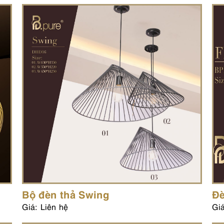
Bộ đèn thả Swing
Đè
Giá: Liên hệ
Giá