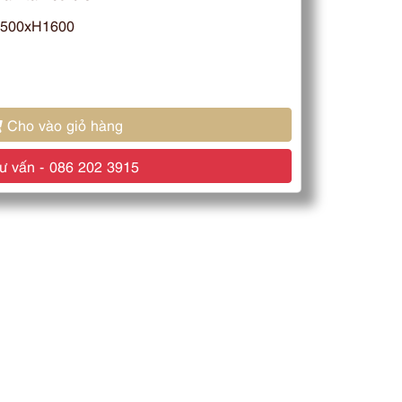
500xH1600
Cho vào giỏ hàng
 vấn - 086 202 3915