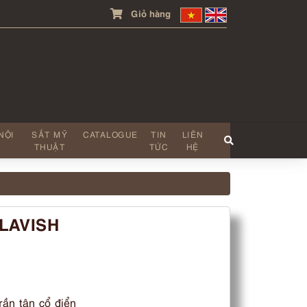
Giỏ hàng
NỘI
SẮT MỸ
CATALOGUE
TIN
LIÊN
THUẬT
TỨC
HỆ
LAVISH
rần tân cổ điển