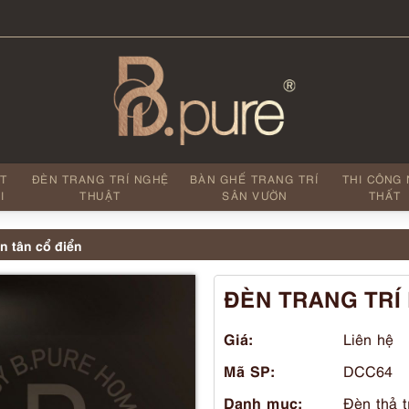
ẤT
ĐÈN TRANG TRÍ NGHỆ
BÀN GHẾ TRANG TRÍ
THI CÔNG 
I
THUẬT
SÂN VƯỜN
THẤT
n tân cổ điển
ĐÈN TRANG TRÍ 
Giá:
Liên hệ
Mã SP:
DCC64
Danh mục:
Đèn thả t